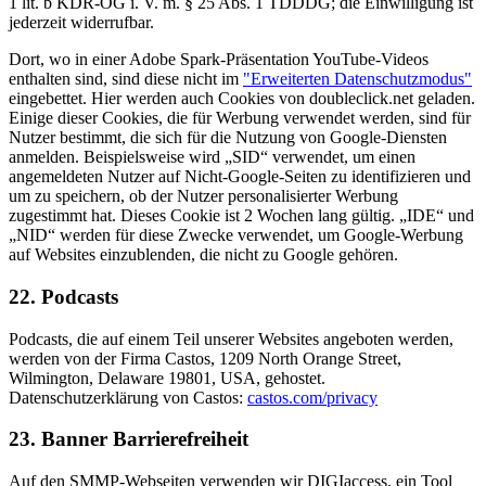
1 lit. b KDR-OG i. V. m. § 25 Abs. 1 TDDDG; die Einwilligung ist
jederzeit widerrufbar.
Dort, wo in einer Adobe Spark-Präsentation YouTube-Videos
enthalten sind, sind diese nicht im
"Erweiterten Datenschutzmodus"
eingebettet. Hier werden auch Cookies von doubleclick.net geladen.
Einige dieser Cookies, die für Werbung verwendet werden, sind für
Nutzer bestimmt, die sich für die Nutzung von Google-Diensten
anmelden. Beispielsweise wird „SID“ verwendet, um einen
angemeldeten Nutzer auf Nicht-Google-Seiten zu identifizieren und
um zu speichern, ob der Nutzer personalisierter Werbung
zugestimmt hat. Dieses Cookie ist 2 Wochen lang gültig. „IDE“ und
„NID“ werden für diese Zwecke verwendet, um Google-Werbung
auf Websites einzublenden, die nicht zu Google gehören.
22. Podcasts
Podcasts, die auf einem Teil unserer Websites angeboten werden,
werden von der Firma Castos, 1209 North Orange Street,
Wilmington, Delaware 19801, USA, gehostet.
Datenschutzerklärung von Castos:
castos.com/privacy
23. Banner Barrierefreiheit
Auf den SMMP-Webseiten verwenden wir DIGIaccess, ein Tool