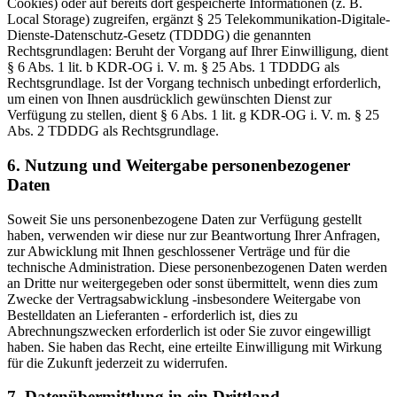
Cookies) oder auf bereits dort gespeicherte Informationen (z. B.
Local Storage) zugreifen, ergänzt § 25 Telekommunikation-Digitale-
Dienste-Datenschutz-Gesetz (TDDDG) die genannten
Rechtsgrundlagen: Beruht der Vorgang auf Ihrer Einwilligung, dient
§ 6 Abs. 1 lit. b KDR-OG i. V. m. § 25 Abs. 1 TDDDG als
Rechtsgrundlage. Ist der Vorgang technisch unbedingt erforderlich,
um einen von Ihnen ausdrücklich gewünschten Dienst zur
Verfügung zu stellen, dient § 6 Abs. 1 lit. g KDR-OG i. V. m. § 25
Abs. 2 TDDDG als Rechtsgrundlage.
6. Nutzung und Weitergabe personenbezogener
Daten
Soweit Sie uns personenbezogene Daten zur Verfügung gestellt
haben, verwenden wir diese nur zur Beantwortung Ihrer Anfragen,
zur Abwicklung mit Ihnen geschlossener Verträge und für die
technische Administration. Diese personenbezogenen Daten werden
an Dritte nur weitergegeben oder sonst übermittelt, wenn dies zum
Zwecke der Vertragsabwicklung -insbesondere Weitergabe von
Bestelldaten an Lieferanten - erforderlich ist, dies zu
Abrechnungszwecken erforderlich ist oder Sie zuvor eingewilligt
haben. Sie haben das Recht, eine erteilte Einwilligung mit Wirkung
für die Zukunft jederzeit zu widerrufen.
7. Datenübermittlung in ein Drittland