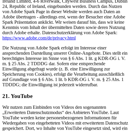
Ireland Limited, 4-6 Riverwalk, Citywest Business Campus, Dublin
24, Republic of Ireland, eingebunden werden. Durch das Nutzen
von Adobe Spark Page in dieser Website werden auch Daten an
Adobe übertragen - allerdings erst, wenn der Besucher eine Adobe
Spark Präsentation anklickt. Wir weisen darauf hin, dass wir keine
Kenntnis vom Inhalt der übermittelten Daten sowie deren Nutzung
durch Adobe erhalte. Datenschutzerklärung von Adobe Spark:
https://www.adobe.com/de/privacy.html
Die Nutzung von Adobe Spark erfolgt im Interesse einer
ansprechenden Darstellung unserer Online-Angebote. Dies stellt ein
berechtigtes Interesse im Sinne von § 6 Abs. 1 lit. g KDR-OG i. V.
m. § 25 Abs. 2 TDDDG dar. Sofern eine entsprechende
Einwilligung abgefragt wurde (z. B. eine Einwilligung zur
Speicherung von Cookies), erfolgt die Verarbeitung ausschließlich
auf Grundlage von § 6 Abs. 1 lit. b KDR-OG i. V. m. § 25 Abs. 1
TDDDG; die Einwilligung ist jederzeit widerrufbar.
21. YouTube
Wir nutzen zum Einbinden von Videos den sogenannten
„Erweiterten Datenschutzmodus“ des Anbieters YouTube. Laut
YouTube werden keine personenbezogenen Informationen für
Wiedergaben von eingebetteten Videos mit erweitertem Datenschutz
gespeichert. Dort, wo Inhalte von YouTube eingesetzt sind, wird ein