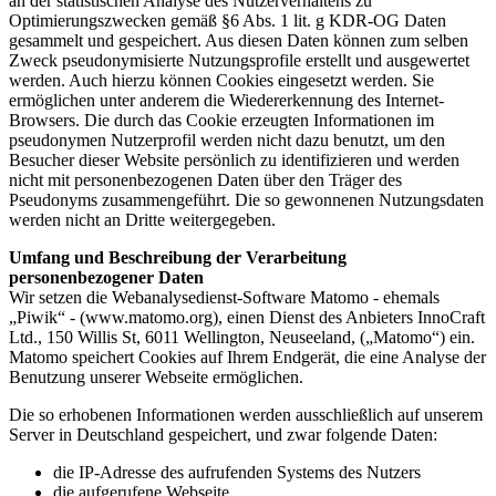
an der statistischen Analyse des Nutzerverhaltens zu
Optimierungszwecken gemäß §6 Abs. 1 lit. g KDR-OG Daten
gesammelt und gespeichert. Aus diesen Daten können zum selben
Zweck pseudonymisierte Nutzungsprofile erstellt und ausgewertet
werden. Auch hierzu können Cookies eingesetzt werden. Sie
ermöglichen unter anderem die Wiedererkennung des Internet-
Browsers. Die durch das Cookie erzeugten Informationen im
pseudonymen Nutzerprofil werden nicht dazu benutzt, um den
Besucher dieser Website persönlich zu identifizieren und werden
nicht mit personenbezogenen Daten über den Träger des
Pseudonyms zusammengeführt. Die so gewonnenen Nutzungsdaten
werden nicht an Dritte weitergegeben.
Umfang und Beschreibung der Verarbeitung
personenbezogener Daten
Wir setzen die Webanalysedienst-Software Matomo - ehemals
„Piwik“ - (www.matomo.org), einen Dienst des Anbieters InnoCraft
Ltd., 150 Willis St, 6011 Wellington, Neuseeland, („Matomo“) ein.
Matomo speichert Cookies auf Ihrem Endgerät, die eine Analyse der
Benutzung unserer Webseite ermöglichen.
Die so erhobenen Informationen werden ausschließlich auf unserem
Server in Deutschland gespeichert, und zwar folgende Daten:
die IP-Adresse des aufrufenden Systems des Nutzers
die aufgerufene Webseite