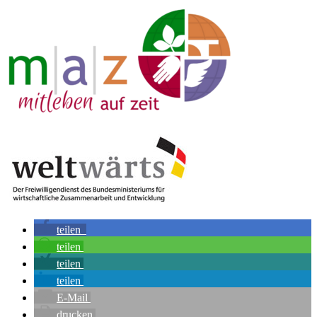
teilen
teilen
teilen
teilen
E-Mail
drucken