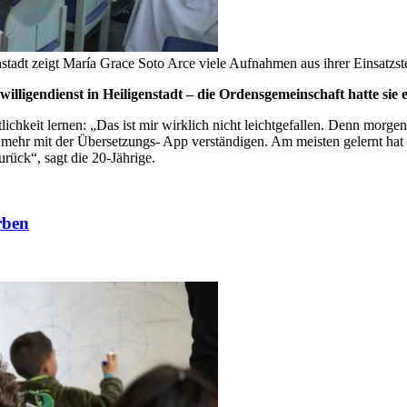
nstadt zeigt María Grace Soto Arce viele Aufnahmen aus ihrer Einsatzste
illigendienst in Heiligenstadt – die Ordensgemeinschaft hatte sie 
hkeit lernen: „Das ist mir wirklich nicht leichtgefallen. Denn morgens 
ehr mit der Übersetzungs- App verständigen. Am meisten gelernt hat sie 
ück“, sagt die 20-Jährige.
rben