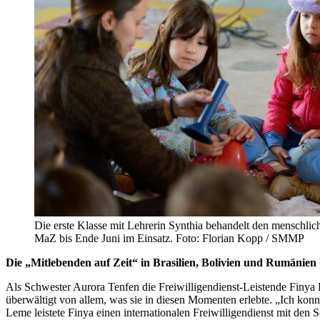
Die erste Klasse mit Lehrerin Synthia behandelt den menschlic
MaZ bis Ende Juni im Einsatz. Foto: Florian Kopp / SMMP
Die „Mitlebenden auf Zeit“ in Brasilien, Bolivien und Rumänien
Als Schwester Aurora Tenfen die Freiwilligendienst-Leistende Finy
überwältigt von allem, was sie in diesen Momenten erlebte. „Ich konn
Leme leistete Finya einen internationalen Freiwilligendienst mit den