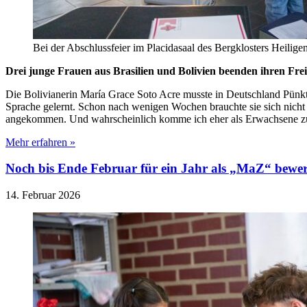
Bei der Abschlussfeier im Placidasaal des Bergklosters Heilige
Drei junge Frauen aus Brasilien und Bolivien beenden ihren Freiw
Die Bolivianerin María Grace Soto Acre musste in Deutschland Pünktlic
Sprache gelernt. Schon nach wenigen Wochen brauchte sie sich nicht m
angekommen. Und wahrscheinlich komme ich eher als Erwachsene zur
Mehr erfahren »
Noch bis Ende Februar für ein Jahr als „MaZ“ bewe
14. Februar 2026